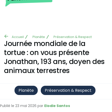
Aller au contenu principal
Accueil
Planète
Préservation & Respect
Fil
Journée mondiale de la
d'Ariane
tortue : on vous présente
Jonathan, 193 ans, doyen des
animaux terrestres
Planète
Préservation & Respect
Publié le 23 mai 2026 par
Elodie Santos