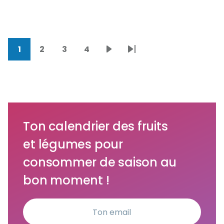
1
2
3
4
Pagination
Page
Page
Page
Page
Page
Dernière
courante
suivante
page
Ton calendrier des fruits
et légumes pour
consommer de saison au
bon moment !