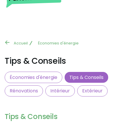
Aller au contenu principal
Accueil
Économies d'énergie
Fil
d'Ariane
Tips & Conseils
Économies d'énergie
Tips & Conseils
Rénovations
Intérieur
Extérieur
Tips & Conseils