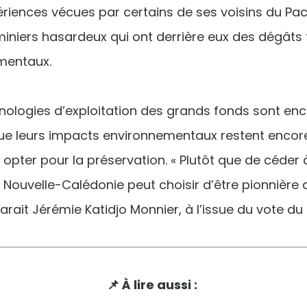
riences vécues par certains de ses voisins du Pa
iniers hasardeux qui ont derrière eux des dégâts 
mentaux.
hnologies d’exploitation des grands fonds sont en
que leurs impacts environnementaux restent encore
é opter pour la préservation. « Plutôt que de céder 
a Nouvelle-Calédonie peut choisir d’être pionnière 
arait Jérémie Katidjo Monnier, à l’issue du vote d
📌 À lire aussi :