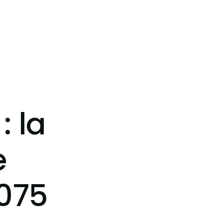
: la
e
2075