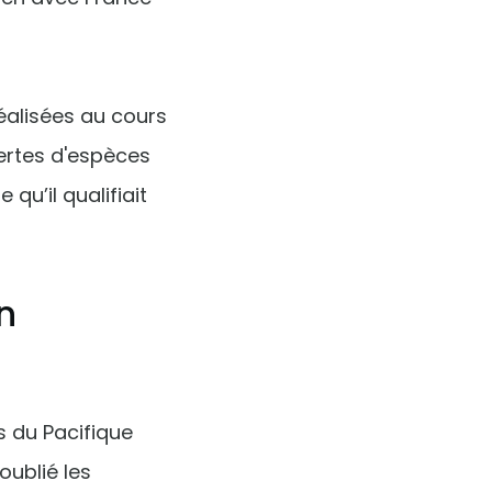
éalisées au cours
ertes d'espèces
qu’il qualifiait
n
s du Pacifique
oublié les