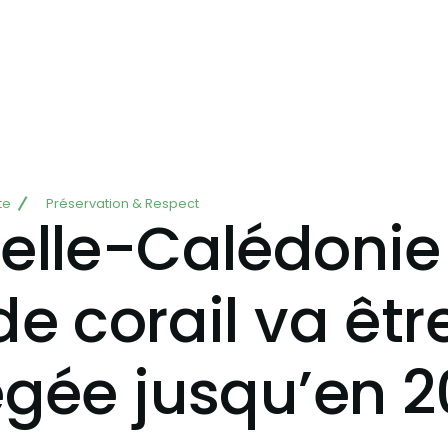
te
Préservation & Respect
lle-Calédonie 
e corail va êtr
égée jusqu’en 