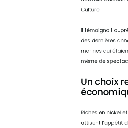
Culture.
Il témoignait aupr
des dernières ann
marines qui étaient
même de spectacu
Un choix r
économiq
Riches en nickel e
attisent l’appétit 