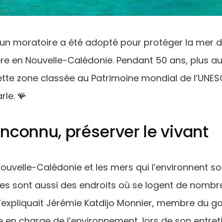
r, un moratoire a été adopté pour protéger la mer d
ière en Nouvelle-Calédonie. Pendant 50 ans, plus a
ette zone classée au Patrimoine mondial de l’UNES
rle. 🪸
’inconnu, préserver le vivant
 Nouvelle-Calédonie et les mers qui l’environnent s
elles sont aussi des endroits où se logent de nom
’expliquait Jérémie Katdijo Monnier, membre du g
 en charge de l’environnement, lors de son entre