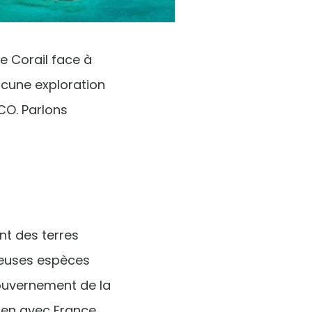
e Corail face à
ucune exploration
CO. Parlons
ont des terres
breuses espèces
ouvernement de la
tien avec France