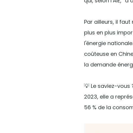
qui, selon l’AIE, “a
Par ailleurs, il f
plus en plus impo
l'énergie national
coûteuse en Chine
la demande énerg
💡 Le saviez-vous 
2023, elle a repré
56 % de la consomm