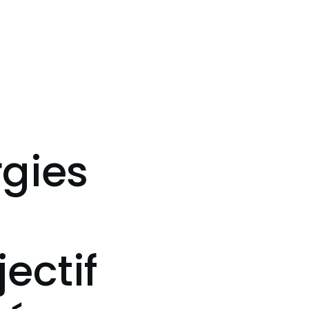
rgies
jectif