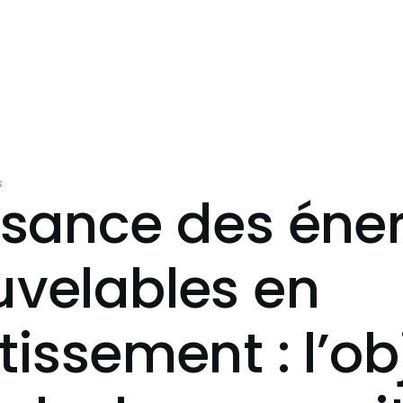
s
ssance des éne
uvelables en
tissement : l’ob