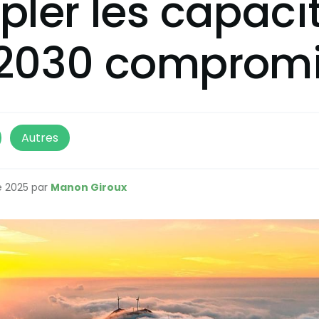
ipler les capaci
i 2030 comprom
Autres
e 2025 par
Manon Giroux