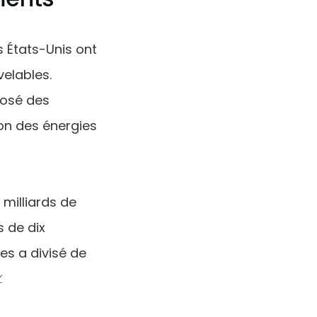
s États-Unis ont
elables.
posé des
tion des énergies
 milliards de
s de dix
es a divisé de
