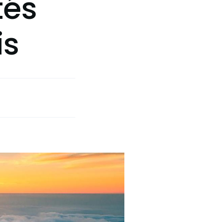
tés
is