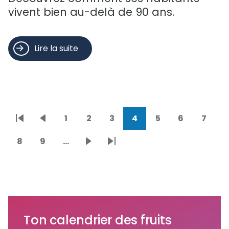
vivent bien au-delà de 90 ans.
Lire la suite
1
2
3
4
5
6
7
Pagination
Première
Page
Page
Page
Page
Page
Page
Page
Page
page
précédente
courante
8
9
…
Page
Page
Page
Dernière
suivante
page
Ton calendrier des fruits