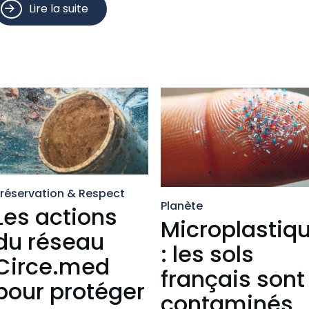
Lire la suite
réservation & Respect
Planète
Les actions
Microplastiq
du réseau
: les sols
Circe.med
français sont
pour protéger
contaminés