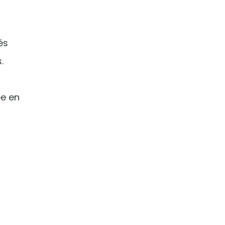
és
.
ée en