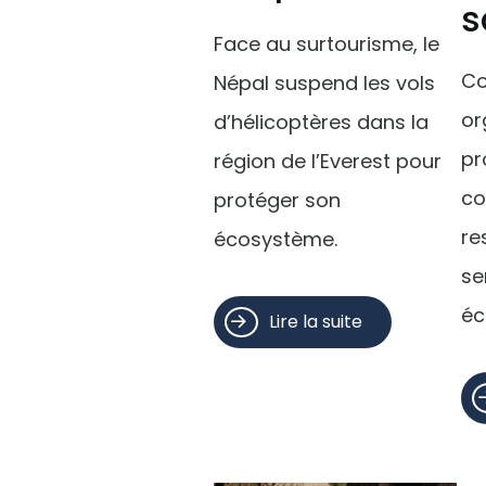
s
Face au surtourisme, le
Co
Népal suspend les vols
or
d’hélicoptères dans la
pr
région de l’Everest pour
co
protéger son
re
écosystème.
se
éc
Lire la suite