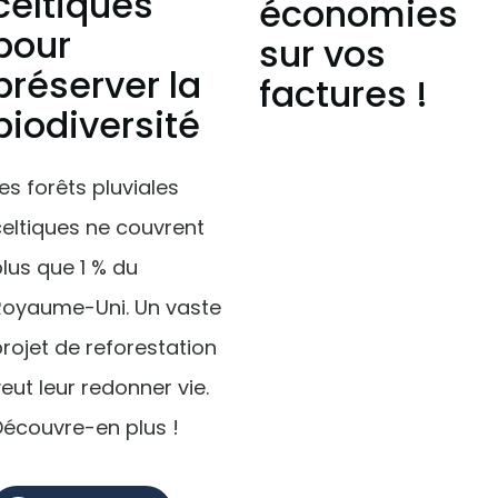
celtiques
économies
pour
sur vos
préserver la
factures !
biodiversité
es forêts pluviales
celtiques ne couvrent
lus que 1 % du
Royaume-Uni. Un vaste
rojet de reforestation
eut leur redonner vie.
Découvre-en plus !