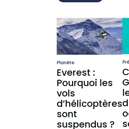
Pr
Planète
C
Everest :
G
Pourquoi les
l
vols
d
d’hélicoptères
o
sont
s
suspendus ?