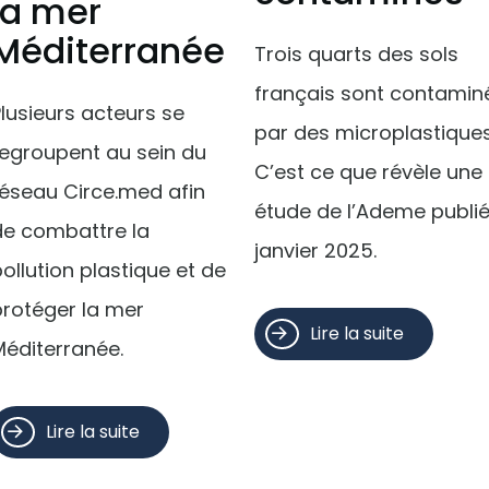
la mer
Méditerranée
Trois quarts des sols
français sont contamin
lusieurs acteurs se
par des microplastiques
regroupent au sein du
C’est ce que révèle une
réseau Circe.med afin
étude de l’Ademe publi
de combattre la
janvier 2025.
ollution plastique et de
protéger la mer
Lire la suite
Méditerranée.
Lire la suite