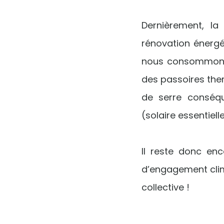
Dernièrement, la
l
rénovation énergé
nous consommons d
des passoires the
de serre conséq
(solaire essentiel
Il reste donc en
d’engagement clim
collective !