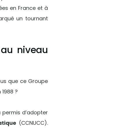
ées en France et à
marqué un tournant
au niveau
ous que ce Groupe
 1988 ?
a permis d’adopter
atique
(CCNUCC).