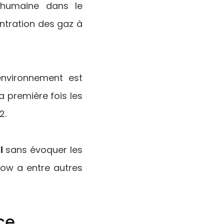
 humaine dans le
entration des gaz à
environnement est
la première fois les
2.
l
sans évoquer les
gow a entre autres
ce