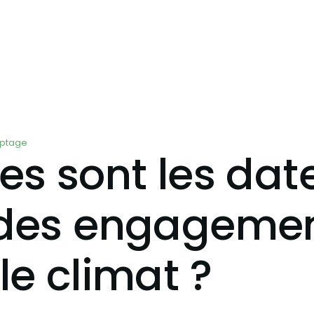
yptage
es sont les dat
 des engageme
le climat ?