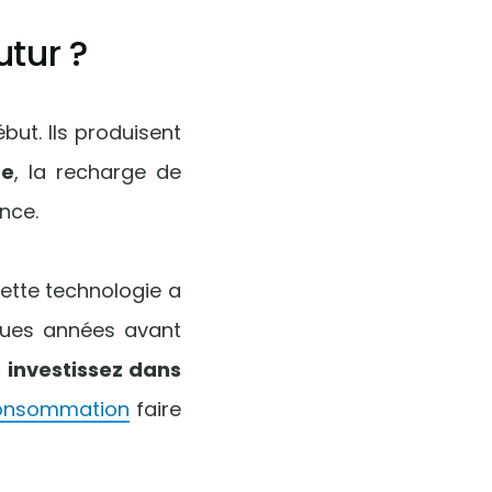
utur ?
but. Ils produisent
ne
, la recharge de
ance.
ette technologie a
ques années avant
,
investissez dans
consommation
faire