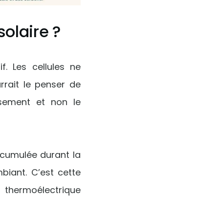
olaire ?
. Les cellules ne
rait le penser de
issement et non le
ccumulée durant la
mbiant. C’est cette
r thermoélectrique